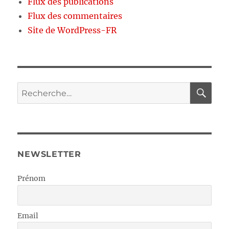
Flux des publications
Flux des commentaires
Site de WordPress-FR
RE
Recherche
pour :
NEWSLETTER
Prénom
Email