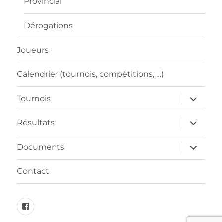
Provincial
Dérogations
Joueurs
Calendrier (tournois, compétitions, …)
ouvrir
Tournois
le
sous-
menu
ouvrir
Résultats
le
sous-
menu
ouvrir
Documents
le
sous-
menu
Contact
FB