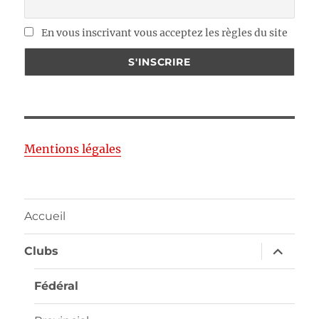
En vous inscrivant vous acceptez les règles du site
Mentions légales
Accueil
ouvrir
Clubs
le
sous-
menu
Fédéral