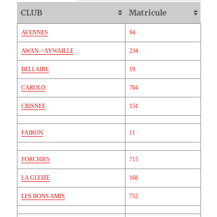
CLUB
Matricule
AVENNES
94
AWAN->AYWAILLE
234
BELLAIRE
19
CAROLO
704
CRISNEE
151
FAIRON
11
FORCHIES
715
LA GLEIZE
168
LES BONS AMIS
752