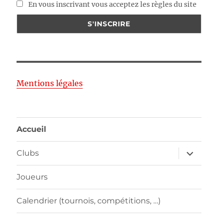
En vous inscrivant vous acceptez les règles du site
Mentions légales
Accueil
ouvrir
Clubs
le
sous-
menu
Joueurs
Calendrier (tournois, compétitions, …)