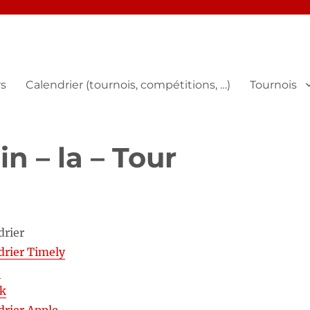
s
Calendrier (tournois, compétitions, …)
Tournois
n – la – Tour
drier
drier Timely
e
ok