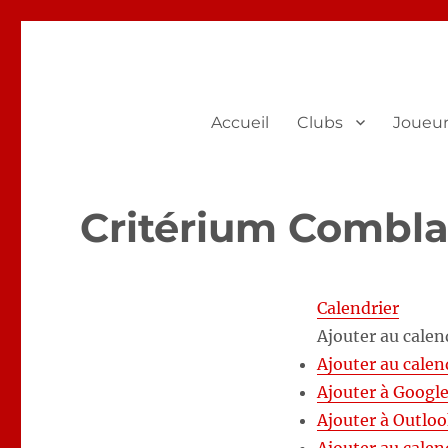
FROTTBF-LIEGE
Le site de la fédération liégeoise de tennis de table
Accueil
Clubs
Joueur
Critérium Comblai
Calendrier
Ajouter au calen
Ajouter au calen
Ajouter à Googl
Ajouter à Outlo