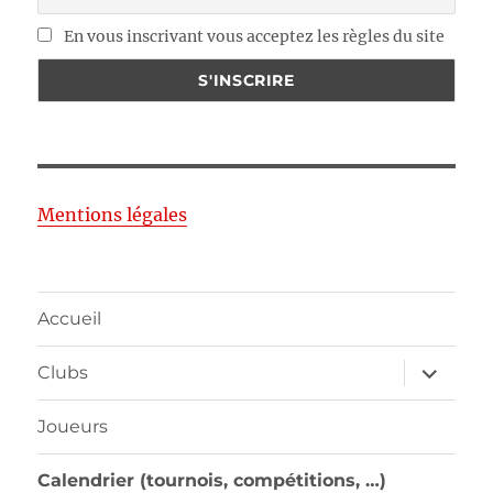
En vous inscrivant vous acceptez les règles du site
Mentions légales
Accueil
ouvrir
Clubs
le
sous-
menu
Joueurs
Calendrier (tournois, compétitions, …)