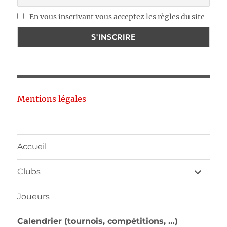
En vous inscrivant vous acceptez les règles du site
Mentions légales
Accueil
ouvrir
Clubs
le
sous-
menu
Joueurs
Calendrier (tournois, compétitions, …)