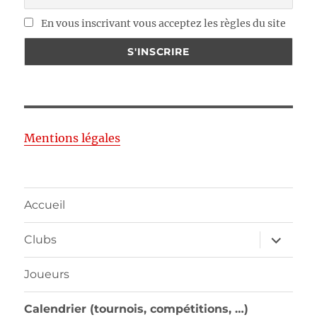
En vous inscrivant vous acceptez les règles du site
Mentions légales
Accueil
ouvrir
Clubs
le
sous-
menu
Joueurs
Calendrier (tournois, compétitions, …)