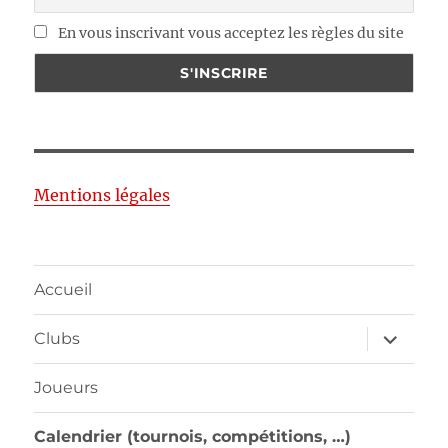
En vous inscrivant vous acceptez les règles du site
Mentions légales
Accueil
ouvrir
Clubs
le
sous-
menu
Joueurs
Calendrier (tournois, compétitions, …)