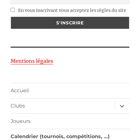
En vous inscrivant vous acceptez les règles du site
Mentions légales
Accueil
ouvrir
Clubs
le
sous-
menu
Joueurs
Calendrier (tournois, compétitions, …)