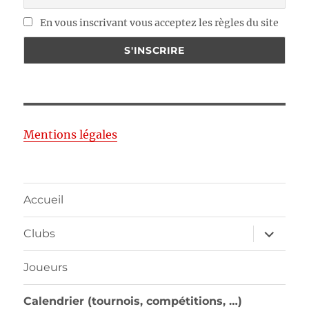
En vous inscrivant vous acceptez les règles du site
Mentions légales
Accueil
ouvrir
Clubs
le
sous-
menu
Joueurs
Calendrier (tournois, compétitions, …)