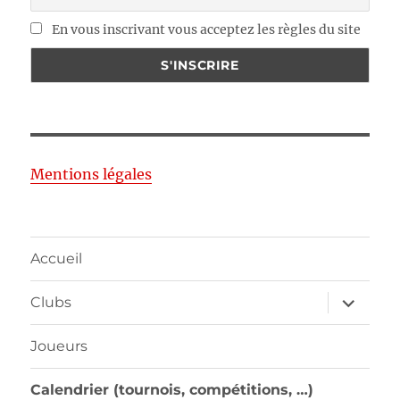
En vous inscrivant vous acceptez les règles du site
Mentions légales
Accueil
ouvrir
Clubs
le
sous-
menu
Joueurs
Calendrier (tournois, compétitions, …)