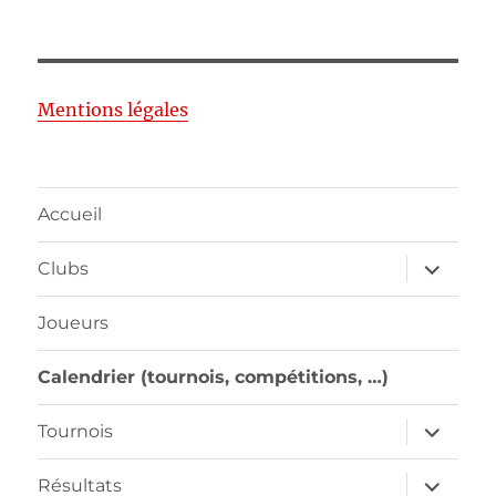
Mentions légales
Accueil
ouvrir
Clubs
le
sous-
menu
Joueurs
Calendrier (tournois, compétitions, …)
ouvrir
Tournois
le
sous-
menu
ouvrir
Résultats