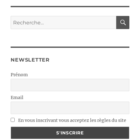
RE
Recherche
pour :
NEWSLETTER
Prénom
Email
En vous inscrivant vous acceptez les règles du site