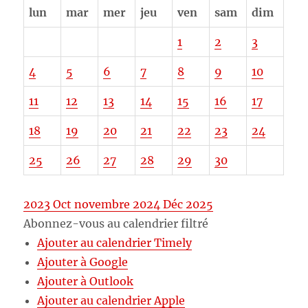
lun
mar
mer
jeu
ven
sam
dim
1
2
3
4
5
6
7
8
9
10
11
12
13
14
15
16
17
18
19
20
21
22
23
24
25
26
27
28
29
30
2023
Oct
novembre 2024
Déc
2025
Abonnez-vous au calendrier filtré
Ajouter au calendrier Timely
Ajouter à Google
Ajouter à Outlook
Ajouter au calendrier Apple