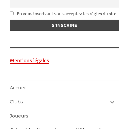
En vous inscrivant vous acceptez les règles du site
Mentions légales
Accueil
ouvrir
Clubs
le
sous-
menu
Joueurs