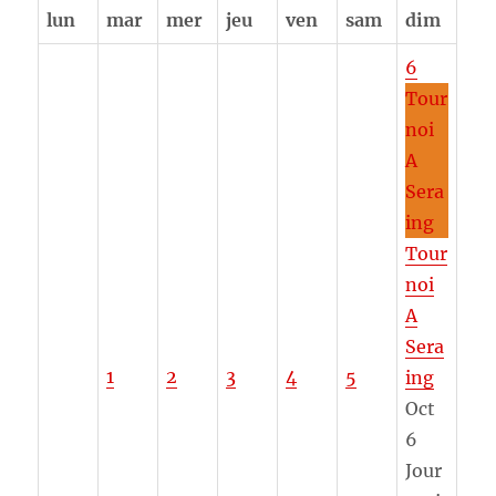
lun
mar
mer
jeu
ven
sam
dim
6
Tour
noi
A
Sera
ing
Tour
noi
A
Sera
1
2
3
4
5
ing
Oct
6
Jour