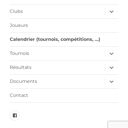
ouvrir
Clubs
le
sous-
menu
Joueurs
Calendrier (tournois, compétitions, …)
ouvrir
Tournois
le
sous-
menu
ouvrir
Résultats
le
sous-
menu
ouvrir
Documents
le
sous-
menu
Contact
FB