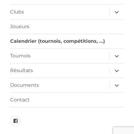
ouvrir
Clubs
le
sous-
menu
Joueurs
Calendrier (tournois, compétitions, …)
ouvrir
Tournois
le
sous-
menu
ouvrir
Résultats
le
sous-
menu
ouvrir
Documents
le
sous-
menu
Contact
FB