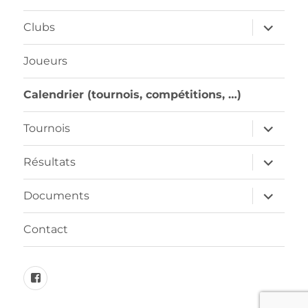
ouvrir
Clubs
le
sous-
menu
Joueurs
Calendrier (tournois, compétitions, …)
ouvrir
Tournois
le
sous-
menu
ouvrir
Résultats
le
sous-
menu
ouvrir
Documents
le
sous-
menu
Contact
FB